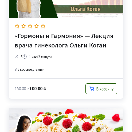
«Гормоны и Гармония» — Лекция
врача гинеколога Ольги Коган
3
1 час42 минуты
В
Здоровье
,
Лекции
100.00
₪
150.00
₪
В корзину