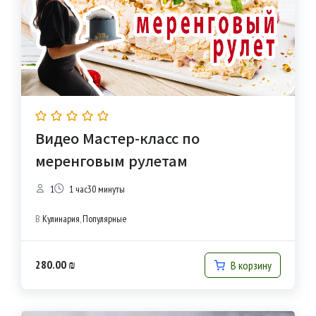
Видео Мастер-класс по
меренговым рулетам
1
1 час30 минуты
В
Кулинария
,
Популярные
280.00
₪
В корзину