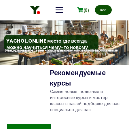
(0)
вход
YACHOL.ONLINE место где всегда
можно научиться чему-то новому
Мы делаем обучение и преподавание более эффективными благодаря качественно созданному нами контентом
Рекомендуемые
курсы
Самые новые, полезные и
интересные курсы и мастер
классы в нашей подборке для вас
специально для вас