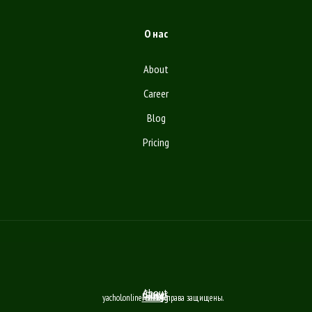
О нас
About
Career
Blog
Pricing
About
Career
Blog
Pricing
yachol.online © Все права защищены.