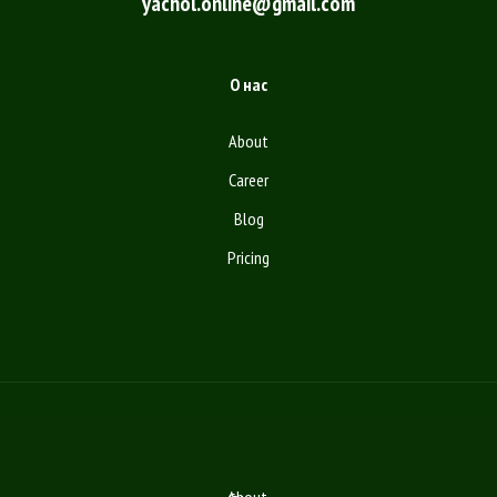
yachol.online@gmail.com
О нас
About
Career
Blog
Pricing