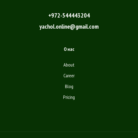
+972-544443204
yachol.online@gmail.com
О нас
About
Career
Blog
Pricing