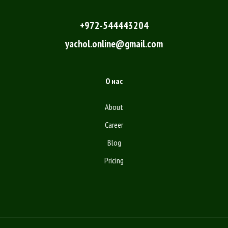
+972-544443204
yachol.online@gmail.com
О нас
About
Career
Blog
Pricing