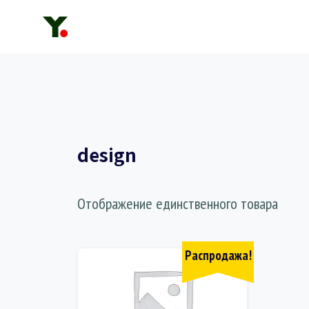
Перейти
к
содержанию
design
Отображение единственного товара
Распродажа!