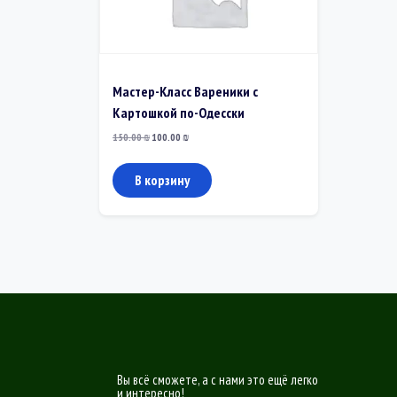
Мастер-Класс Вареники с
Картошкой по-Одесски
Первоначальная
Текущая
150.00
₪
100.00
₪
цена
цена:
составляла
100.00 ₪.
150.00 ₪.
В корзину
Вы всё сможете, а с нами это ещё легко
и интересно!