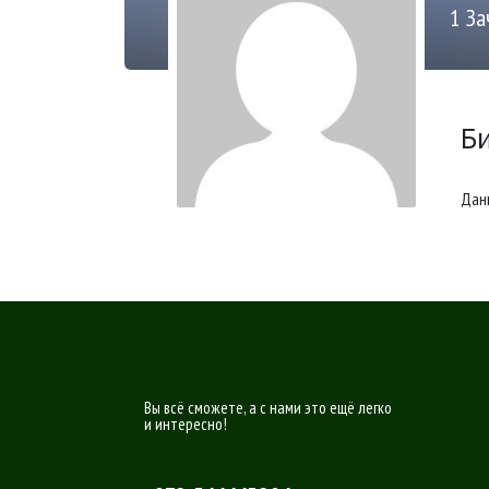
1
За
Б
Дан
Вы всё сможете, а с нами это ещё легко
и интересно!