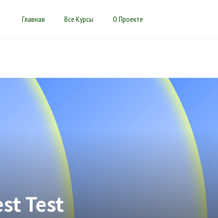
Главная
Все Курсы
О Проекте
est Test