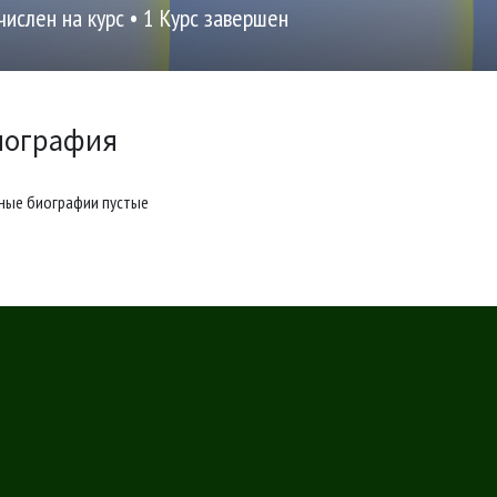
числен на курс
•
1
Курс завершен
иография
ные биографии пустые