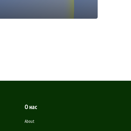
О нас
About