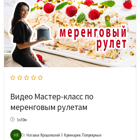
Видео Мастер-класс по
меренговым рулетам
1ч30м
НЯ
От
Наталья Ярошевский
В
Кулинария
,
Популярные