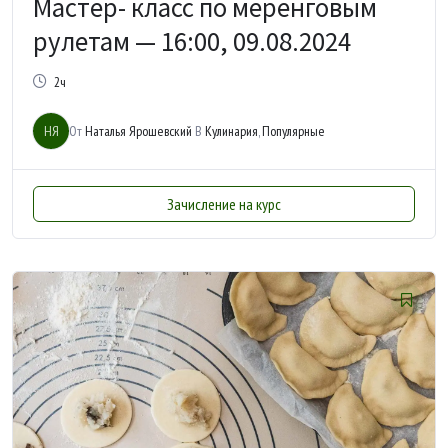
Мастер- класс по меренговым
рулетам — 16:00, 09.08.2024
2ч
НЯ
От
Наталья Ярошевский
В
Кулинария
,
Популярные
Зачисление на курс