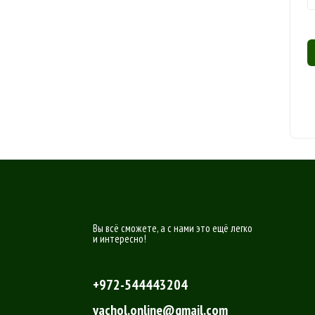
Вы всё сможете, а с нами это ещё легко
и интересно!
+972-544443204
yachol.online@gmail.com