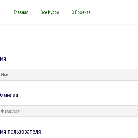
Главная
Все Курсы
О Проекте
мя
амилия
мя пользователя