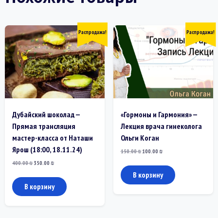
Распродажа!
Распродажа!
Дубайский шоколад —
«Гормоны и Гармония» —
Прямая трансляция
Лекция врача гинеколога
мастер-класса от Наташи
Ольги Коган
Ярош (18:00, 18.11.24)
Первоначальная
Текущая
150.00
₪
100.00
₪
цена
цена:
Первоначальная
Текущая
400.00
₪
350.00
₪
составляла
100.00 ₪.
цена
цена:
150.00 ₪.
В корзину
составляла
350.00 ₪.
400.00 ₪.
В корзину