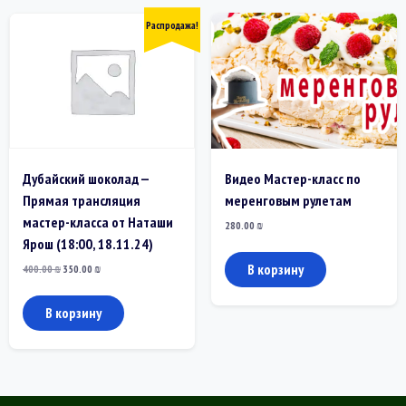
Распродажа!
Дубайский шоколад —
Видео Мастер-класс по
Прямая трансляция
меренговым рулетам
мастер-класса от Наташи
280.00
₪
Ярош (18:00, 18.11.24)
В корзину
Первоначальная
Текущая
400.00
₪
350.00
₪
цена
цена:
составляла
350.00 ₪.
400.00 ₪.
В корзину